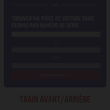
OU
TROUVER MA PIÈCE DE VOITURE SANS
PERMIS PAR NUMÉRO DE SÉRIE
Type
Marque
chevron_right
Numéro de série
OU
Modèle
chevron_right
Rechercher
TRAIN AVANT/ARRIÈRE