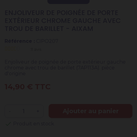
ENJOLIVEUR DE POIGNÉE DE PORTE
EXTÉRIEUR CHROME GAUCHE AVEC
TROU DE BARILLET - AIXAM
Référence :
CIPO207
11
avis
Enjoliveur de poignée de porte extérieur gauche
chrome avec trou de barillet (7AP113A). pièce
d'origine
14,90 € TTC
Ajouter au panier
-
+
check
Produit en stock