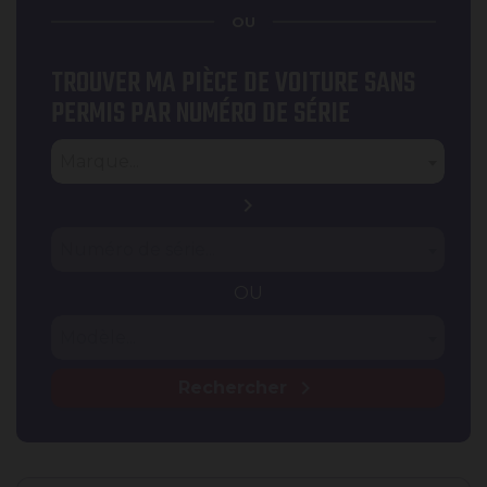
OU
TROUVER MA PIÈCE DE VOITURE SANS
PERMIS PAR NUMÉRO DE SÉRIE
Type
Marque
Marque...
chevron_right
Numéro de série
Numéro de série...
OU
Modèle
Modèle...
chevron_right
Rechercher