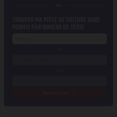
OU
TROUVER MA PIÈCE DE VOITURE SANS
PERMIS PAR NUMÉRO DE SÉRIE
Type
Marque
Marque...
chevron_right
Numéro de série
Numéro de série...
OU
Modèle
Modèle...
chevron_right
Rechercher