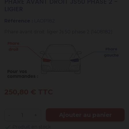
PHARE AVANT DROIT JS50 PHASE 2 -
LIGIER
Référence :
LAOP182
Phare avant droit ligier Js 50 phase 2 (1408182)
250,80 € TTC
Ajouter au panier
-
+
check
Produit en stock