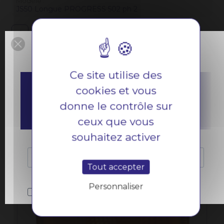
Modèle
JS50 Longue PROGRESS 502 ph 2
Précédent
Suivant
1
NOS CLIENTS
Ce site utilise des
ONT AUSSI CHOISI...
cookies et vous
donne le contrôle sur
ceux que vous
souhaitez activer
Tout accepter
Personnaliser