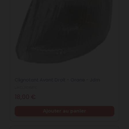
Clignotant Avant Droit - Orane - Jdm
LACL301NPC
Prix
18,00 €
Ajouter au panier