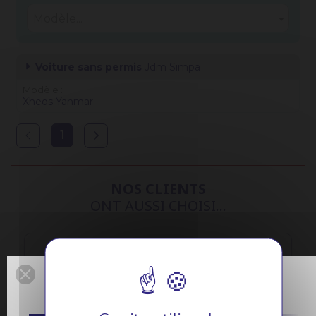
Modèle...
Voiture sans permis
Jdm Simpa
Modèle
Xheos Yanmar
Précédent
Suivant
1
NOS CLIENTS
ONT AUSSI CHOISI...
Pièce d'origine