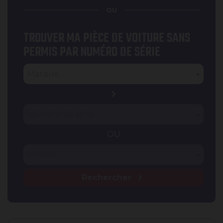
OU
TROUVER MA PIÈCE DE VOITURE SANS
PERMIS PAR NUMÉRO DE SÉRIE
Type
Marque
Marque...
chevron_right
Numéro de série
Numéro de série...
OU
Modèle
Modèle...
chevron_right
Rechercher