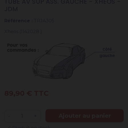
TUBE AV SUP ASS. GAUCHE - XHEOS -
JDM
Référence :
TRJA305
Xheos (1142028 )
89,90 € TTC
Ajouter au panier
-
+
check
Produit en stock