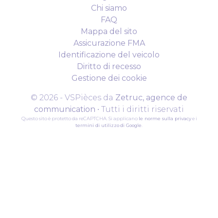
Chi siamo
FAQ
Mappa del sito
Assicurazione FMA
Identificazione del veicolo
Diritto di recesso
Gestione dei cookie
© 2026 - VSPièces da
Zetruc, agence de
communication
• Tutti i diritti riservati
Questo sito è protetto da reCAPTCHA. Si applicano
le norme sulla privacy
e i
termini di utilizzo
di Google
.