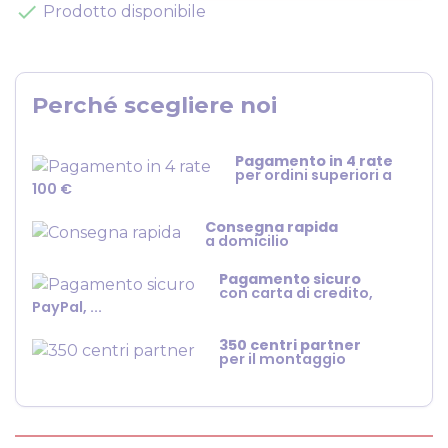
check
Prodotto disponibile
Perché scegliere noi
Pagamento in 4 rate
per ordini superiori a
100 €
Consegna rapida
a domicilio
Pagamento sicuro
con carta di credito,
PayPal, ...
350 centri partner
per il montaggio