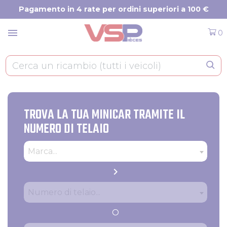
Pannello di gestione dei cookies
Pagamento in 4 rate per ordini superiori a 100 €
menu
0
TROVA LA TUA MINICAR TRAMITE IL
NUMERO DI TELAIO
Tipo
Produttore
Marca...
chevron_right
Numero di telaio
Numero di telaio...
O