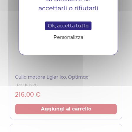
accettarli o rifiutarli
Ok, accetta tutto
Personalizza
Culla motore Ligier Ixo, Optimax
TRBE101NPC
Prezzo
216,00 €
Aggiungi al carrello