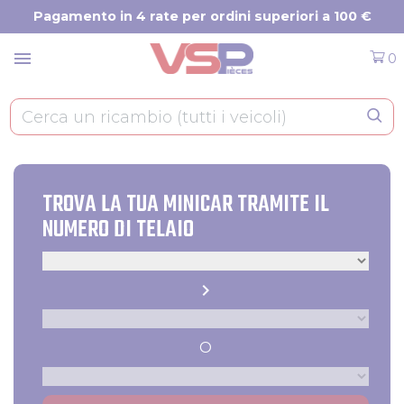
Pannello di gestione dei cookies
Pagamento in 4 rate per ordini superiori a 100 €
menu
0
TROVA LA TUA MINICAR TRAMITE IL
NUMERO DI TELAIO
Tipo
Produttore
chevron_right
Numero di telaio
O
Modello