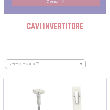
chevron_right
Cerca
CAVI INVERTITORE