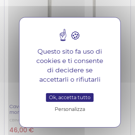
Questo sito fa uso di
cookies e ti consente
di decidere se
accettarli o rifiutarli
Ok, accetta tutto
Cavo invertitore 162/Ambra/Nova (primo
Personalizza
montaggio) Ligier
CBIN018NPC
Prezzo
46,00 €