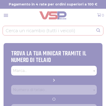
Pannello di gestione dei cookies
Pagamento in 4 rate per ordini superiori a 100 €
menu
0
TROVA LA TUA MINICAR TRAMITE IL
NUMERO DI TELAIO
Tipo
Produttore
Marca...
chevron_right
Numero di telaio
Numero di telaio...
O