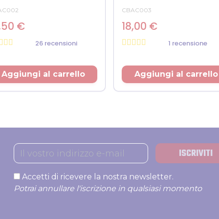
AC002
CBAC003
,50 €
18,00 €
26 recensioni
1 recensione
ezzo
Prezzo
Aggiungi al carrello
Aggiungi al carrello
ISCRIVITI
Accetti di ricevere la nostra newsletter.
Potrai annullare l'iscrizione in qualsiasi momento