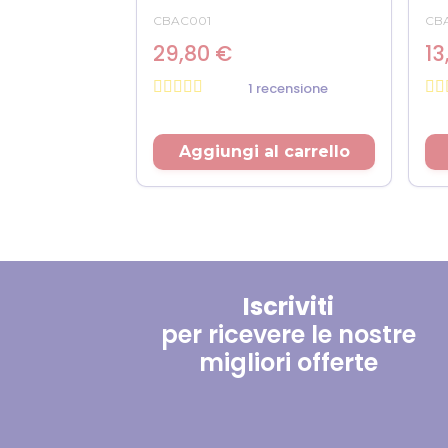
CBAC001
CB
29,80 €
13
1 recensione
Prezzo
Pr
Aggiungi al carrello
Iscriviti
per ricevere le nostre
migliori offerte