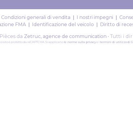
Condizioni generali di vendita
I nostri impegni
Conse
razione FMA
Identificazione del veicolo
Diritto di rece
SPièces da
Zetruc, agence de communication
• Tutti i dir
o sito è protetto da reCAPTCHA. Si applicano
le norme sulla privacy
e i
termini di utilizzo
di 