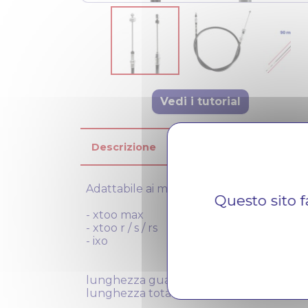
Vedi i tutorial
Descrizione
Tutorial
Recensioni V
Adattabile ai modelli
Questo sito f
- xtoo max
- xtoo r / s / rs
- ixo
lunghezza guaina: 86.6cm
lunghezza totale: 99.7 cm