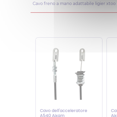
Cavo freno a mano adattabile ligier xtoo r 
Cavo dell'acceleratore
Ca
A540 Aixam
Aix