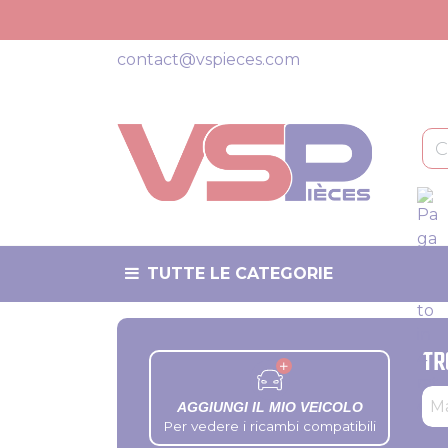
Pannello di gestione dei cookies
contact@vspieces.com
TUTTE LE CATEGORIE
TR
Tip
Pr
Ma
AGGIUNGI IL MIO VEICOLO
Per vedere i ricambi compatibili