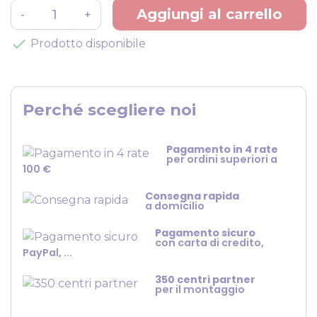
Aggiungi al carrello
-
+
check
Prodotto disponibile
Perché scegliere noi
Pagamento in 4 rate
per ordini superiori a
100 €
Consegna rapida
a domicilio
Pagamento sicuro
con carta di credito,
PayPal, ...
350 centri partner
per il montaggio