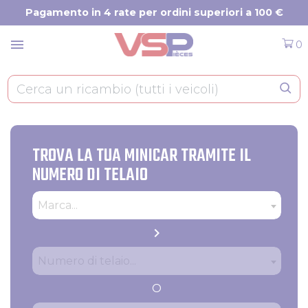
Pannello di gestione dei cookies
Pagamento in 4 rate per ordini superiori a 100 €
menu
0
TROVA LA TUA MINICAR TRAMITE IL
NUMERO DI TELAIO
Tipo
Produttore
Marca...
chevron_right
Numero di telaio
Numero di telaio...
O